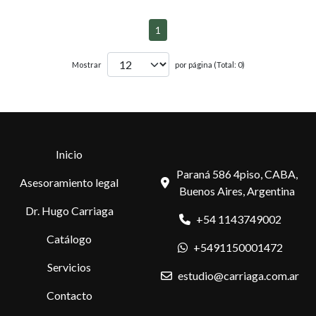
1
Mostrar
por página (Total: 0)
Inicio
Paraná 586 4piso, CABA,
Asesoramiento legal
Buenos Aires, Argentina
Dr. Hugo Carriaga
+54 1143749002
Catálogo
+5491150001472
Servicios
estudio@carriaga.com.ar
Contacto