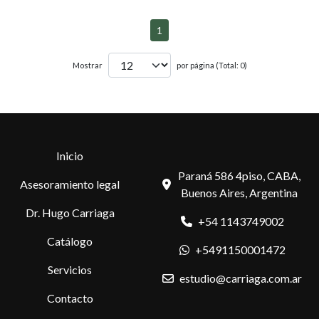
1
Mostrar
por página (Total: 0)
Inicio
Paraná 586 4piso, CABA,
Asesoramiento legal
Buenos Aires, Argentina
Dr. Hugo Carriaga
+54 1143749002
Catálogo
+5491150001472
Servicios
estudio@carriaga.com.ar
Contacto