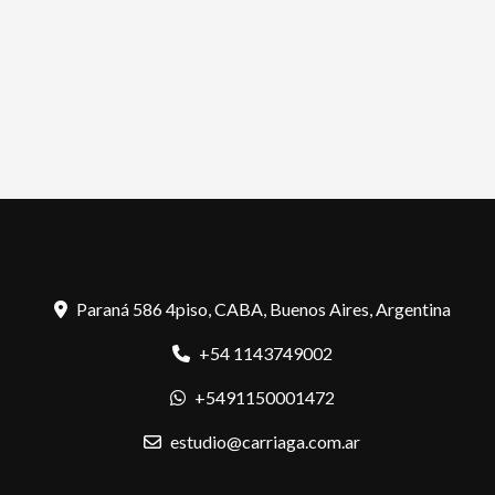
Paraná 586 4piso, CABA, Buenos Aires, Argentina
+54 1143749002
+5491150001472
estudio@carriaga.com.ar